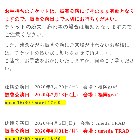
お手持ちのチケットは、振替公演にてそのまま有効となり
ますので、振替公演日まで大切にお持ちください。
チケットの紛失、忘れ等の場合は無効となりますので
ご注意ください。
また、残念ながら振替公演にご来場が叶わないお客様に
は、チケットの払い戻し対応をさせて頂きます。
ご迷惑、お手数をおかけいたしますが、何卒ご了承くださ
い。
延期公演日：
2020
年
3
月
29
日
(
日
)
会場：福岡
graf
振替公演日：
2020
年
7
月
18
日
(
土
)
会場：福岡
graf
open 16:30 / start 17:00
延期公演日：
2020
年
4
月
5
日
(
日
)
会場：
umeda TRAD
振替公演日：
2020
年
8
月
31
日
(
月
)
会場：
umeda TRAD
open 18:00 / start 18:30