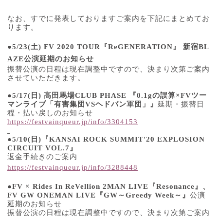
なお、すでに発表しておりますご案内を下記にまとめてお
ります。
●5/23
(
土
)
FV 2020 TOUR
『
ReGENERATION
』
新宿
BL
AZE
公演延期のお知らせ
振替公演の日程は現在調整中ですので、決まり次第ご案内
させていただきます。
●5/17
(
日
)
高田馬場
CLUB PHASE
『
0.1g
の誤算
×FV
ツー
マンライブ「有害集団
VS
ヘドバン軍団」』
延期・振替日
程・払い戻しのお知らせ
https://festvainqueur.jp/info/3304153
●5/10
(
日
)
『
KANSAI ROCK SUMMIT'20 EXPLOSION
CIRCUIT VOL.7
』
返金手続きのご案内
https://festvainqueur.jp/info/3288448
●
FV × Rides In ReVellion 2MAN LIVE
『
Resonance
』、
FV GW ONEMAN LIVE
『
GW
～
Greedy Week
～』
公演
延期のお知らせ
振替公演の日程は現在調整中ですので、決まり次第ご案内