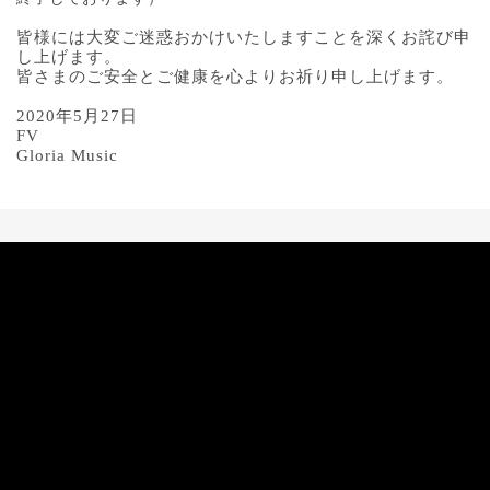
皆様には大変ご迷惑おかけいたしますことを深くお詫び申
し上げます。
皆さまのご安全とご健康を心よりお祈り申し上げます。
2020
年
5
月
2
7
日
FV
Gloria Music