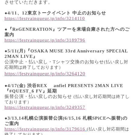
させていただきます。
●
4/11
、
12
東京トークイベント
中止のお知らせ
https://festvainqueur.jp/info/3214110
●
『
ReGENERATION
』ツアーを来場自粛された方へのご
案内
https://festvainqueur.jp/info/3189796
●5/11
(
月
)
『
OSAKA MUSE 33rd Anniversary SPECIAL
2MAN LIVE
』
公演中止・払い戻し・
T
シャツ交換のお知らせ
(
払い戻し対
応期間は終了しております）
https://festvainqueur.jp/info/3264120
●
4/17
(
金
)
渋谷
REX
anfiel PRESENTS 2MAN LIVE
『
#QUEST_6 FV
』延期
振替公演・払い戻しのお知らせ
(
払い戻し対応期間は終了し
ております）
https://festvainqueur.jp/info/3249357
●3/13
,
14
札幌公演振替公演
(
6/15
,
16
札幌
SPiCE
へ振替
)
の
ご案内
https://festvainqueur.jp/info/3179616
(
払い戻し対応期間は
終了しております）