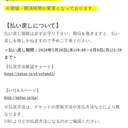
※開場・開演時間が変更となっております。
【払い戻しについて】
払い戻し期限は必ずお守り下さい。期日を過ぎますと、払い
戻しを致しかねますので予めご了承ください。
＜払い戻し期間：
2020
年
5
月
28
日
(
木
)10:00
～
6
月
8
日
(
月
)23:59
まで＞
【払戻方法確認チャート】
https://eplus.jp/sf/refund2/
【
e+Q
＆
A
ページ】
http://eplus.jp/qa/
※払戻方法は、チケットの受取方法や支払方法などにより異
なります。
URL
よりどの払戻方法になるのかご確認ください。