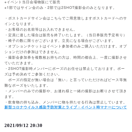
※イベント当日会場物販にて販売
※1部ではサイン会のみ・2部では2SHOT撮影会のみとなります。
・ポストカードサイン会はこちらでご用意致しますポストカードへのサ
インとなります。
・お客様のお名前等はお入れできません。
・定員に達した場合は販売を終了いたします。（当日券販売予定有り）
・椅子の数に限りがございます。立見になる場合がございます。
・オプションチケットはイベント参加者のみご購入いただけます。オプ
ションだけの参加はできません。
・撮影会参加券を複数枚お持ちの方は、時間の都合上、一度に撮影させ
ていただきます。
・2SHOT撮影時メンバーにポーズのお任せは禁止しております。ポー
ズは予め決めてご参加ください。
ポーズの指定が無い場合は「無い」と言っていただければピース等無
難なポーズをいたします。
・メンバーのみでの撮影や、お連れ様と一緒の撮影はお断りさせて頂き
ます。
・飲食物の持ち込み、メンバーに物を持たせる行為は禁止しています。
新型コロナウイルス感染予防対策とライブ・イベント時マナーについて
2021/09/12 20:30