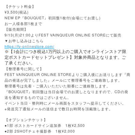
【チケット料金】
¥3,500(税込)
NEW EP『BOUQUET』初回盤1枚付(会場にてお渡し)
お一人様各部1枚まで
【販売期間】
9/13(月)21:00よりFEST VAINQUEUR ONLINE STOREにて販売
▼お申し込みはこちら
https://fv-onlinestore.com/
※【1会計につき税込1万円以上のご購入でオンラインストア限
定ポストカードセットプレゼント】対象外商品となります。ご
了承ください。
【整理番号に関して】
FEST VAINQUEUR ONLINE STOREよりご購入後にお送りします『商
品の発送が完了しました』メールにて整理番号をご連絡致します。
整理番号は先着・ご購入いただいた順番にご連絡致します。
『BOUQUET』初回盤は当日会場でのお渡しとなりますので、CDの発
送を通知するものではございません。
イベント当日・整列時にメール画面をスタッフへ提示してください。
※発送完了通知メールの送信まで数日お時間を頂戴致します。
【オプションチケット】
●1部 ポストカードサイン追加券 1枚¥2,500
●2部 2SHOTチェキ撮影券 1枚¥2,000