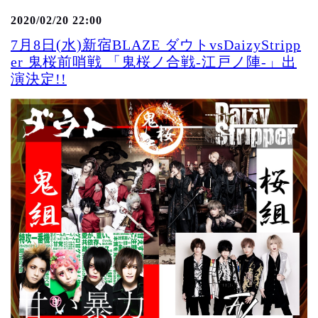
2020/02/20 22:00
7月8日(水)新宿BLAZE ダウトvsDaizyStripp
er 鬼桜前哨戦 「鬼桜ノ合戦-江戸ノ陣-」出
演決定!!