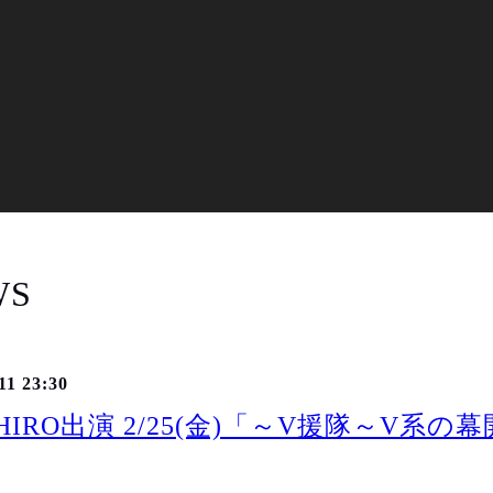
WS
11 23:30
HIRO出演 2/25(金)「～V援隊～V系の幕開けぜよ