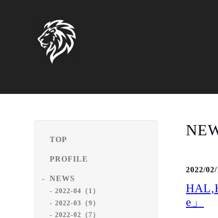
NE
TOP
PROFILE
2022/02/
NEWS
HAL,
2022-04（1）
e」
2022-03（9）
2022-02（7）