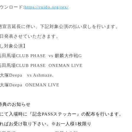
ウンロード
:
https://ruido.org/rex/
態宣言延長に伴い、下記対象公演の払い戻しを行います。
日発表させていただきます。
し対象公演】
高田馬場
CLUB PHASE vs
麒麟大作戦
G
高田馬場
CLUB PHASE ONEMAN LIVE
大塚
Deepa
vs Ashmaze.
大塚
Deepa ONEMAN LIVE
特典のお知らせ
にて入場時に『記念
PASS
ステッカー』の配布を行います。
ればお受け取り下さい。※お一人様
1
枚限り