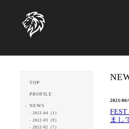
NE
TOP
PROFILE
2021/06/
NEWS
FEST
2022-04（1）
まし
2022-03（9）
2022-02（7）