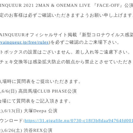
AINQUEUR 2021 2MAN & ONEMAN LIVE
『
FACE-OFF
』
公
定のお客様は必ずご確認いただきますようお願い申し上げます
VAINQUEUR
オフィシャルサイト掲載『
新型コロナウイルス感
stvainqueur.jp/free/rules
)
を必ずご確認の上ご来場下さい。
トボックスの設置はございません。差し入れ等ご遠慮下さい。
チェキ交換等は感染拡大防止の観点から禁止とさせていただき
入場時に質問表をご提出いただきます。
),6/6(
日
)
高田馬場
CLUB PHASE
公演
会場にて質問表をご記入頂きます。
土
),6/13(
日
)
大塚
Deepa
公演
ウンロード
:
https://31.gigafile.nu/0730-c18f3b8daa94764fd0
金
),6/26(
土
)
渋谷
REX
公演