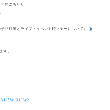
演開催にあたり、
。
染予防対策とライブ・イベント時マナーについて
』
(
h
ます。
0134d58e13193e2