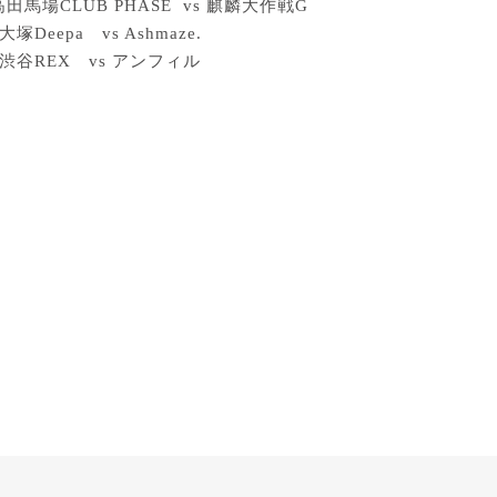
高田馬場
CLUB PHASE vs
麒麟大作戦
G
大塚
Deepa
vs Ashmaze.
渋谷
REX
vs
アンフィル