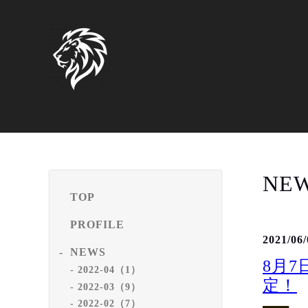
NE
TOP
PROFILE
2021/06/
NEWS
8月7
2022-04（1）
定！
2022-03（9）
2022-02（7）