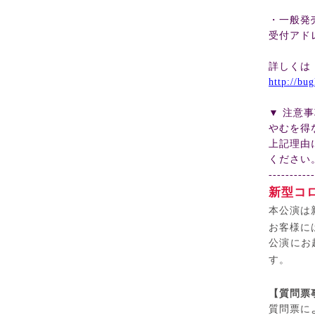
・一般
受付アド
詳しくは
http://bu
▼
注意事
やむを得
上記理由
ください
-----------
新型コ
本公演は
お客様に
公演にお
す。
【質問票
質問票に