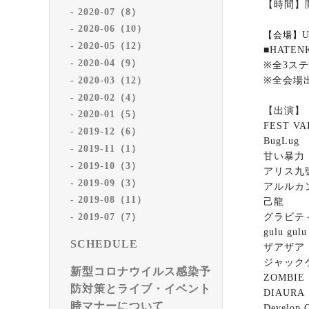
【時間】
2020-07（8）
2020-06（10）
【会場】
U
2020-05（12）
■HATENK
2020-04（9）
※
全
3
ステ
2020-03（12）
※
全会場
2020-02（4）
【出演】
2020-01（5）
FEST V
2019-12（6）
BugLug
2019-11（1）
甘い暴力
2019-10（3）
アリス九
2019-09（3）
アルルカ
2019-08（11）
己龍
グラビテ
2019-07（7）
gulu gulu
SCHEDULE
ザアザア
ジャック
新型コロナウイルス感染予
ZOMBIE
防対策とライブ・イベント
DIAURA
時マナーについて
Develop O