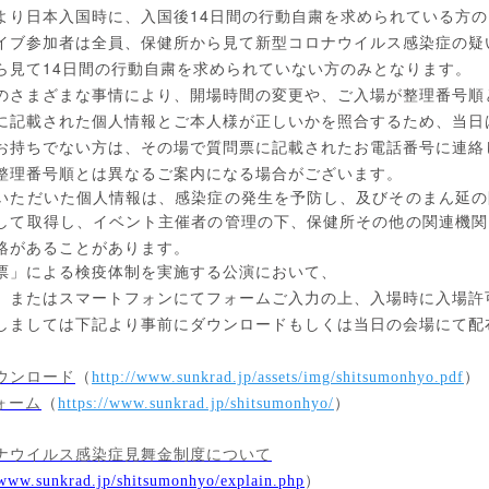
14
より日本入国時に、入国後
日間の行動自粛を求められている方の
イブ参加者は全員、保健所から見て新型コロナウイルス感染症の疑
14
ら見て
日間の行動自粛を求められていない方のみとなります。
のさまざまな事情により、開場時間の変更や、ご入場が整理番号順
に記載された個人情報とご本人様が正しいかを照合するため、当日
お持ちでない方は、その場で質問票に記載されたお電話番号に連絡
整理番号順とは異なるご案内になる場合がございます。
いただいた個人情報は、感染症の発生を予防し、及びそのまん延の
して取得し、イベント主催者の管理の下、保健所その他の関連機関
絡があることがあります。
票」による検疫体制を実施する公演において、
、またはスマートフォンにてフォームご入力の上、入場時に入場許
しましては下記より事前にダウンロードもしくは当日の会場にて配
ウンロード
（
http://www.sunkrad.jp/assets/img/shitsumonhyo.pdf
）
ォーム
（
https://www.sunkrad.jp/shitsumonhyo/
）
ナウイルス感染症見舞金制度について
/www.sunkrad.jp/shitsumonhyo/explain.php
）