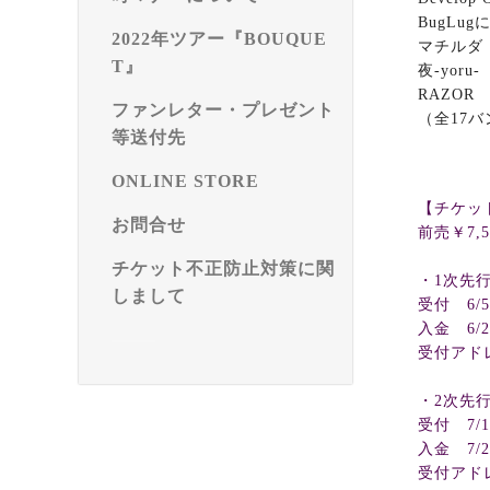
BugLug
2022年ツアー『BOUQUE
マチルダ
T』
夜
-yoru-
RAZOR
ファンレター・プレゼント
（全
17
バ
等送付先
ONLINE STORE
【チケッ
お問合せ
前売￥
7,
チケット不正防止対策に関
・
1
次先
しまして
受付
6/5
入金
6/2
受付アド
・
2
次先
受付
7/1
入金
7/2
受付アド