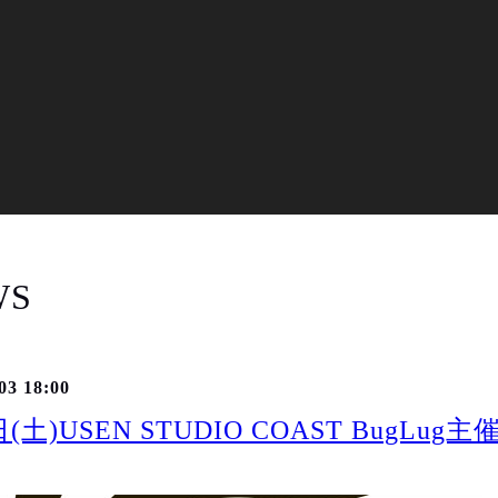
WS
03 18:00
日(土)USEN STUDIO COAST BugLu