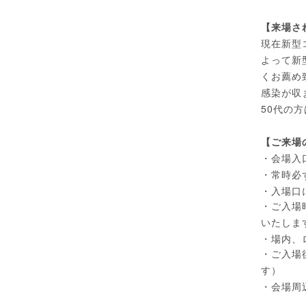
【来場さ
現在新型
よって新
くお薦め
感染が収
50
代の方
【ご来場
・会場入
・常時必
・入場口
・ご入場
いたしま
・場内、
・ご入場
す）
・会場周