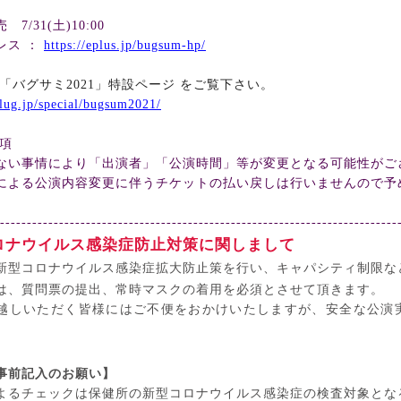
発売
7/31(
土
)10:00
レス ：
https://eplus.jp/bugsum-hp/
「バグサミ
2021
」特設ページ をご覧下さい。
glug.jp/special/bugsum2021/
項
ない事情により「出演者」「公演時間」等が変更となる可能性がご
による公演内容変更に伴うチケットの払い戻しは行いませんので予
。
--------------------------------------------------------------------------
ロナウイルス感染症防止対策に関しまして
新型コロナウイルス感染症拡大防止策を行い、キャパシティ制限な
は、質問票の提出、常時マスクの着用を必須とさせて頂きます。
越しいただく皆様にはご不便をおかけいたしますが、安全な公演
事前記入のお願い】
よるチェックは保健所の新型コロナウイルス感染症の検査対象とな