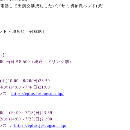
に電話して出演交渉成功したバグサミ初参戦バンド
(
犬
)
ンド・
50
音順・敬称略）
ト】
500
当日￥
8,500
（税込・ドリンク別）
行
(
土
)10:00
～
6/20(
日
)23:59
4(
木
)14:00
～
7/4(
日
)21:00
レス：
https://eplus.jp/bugsum-hp/
行
0(
土
)10:00
～
7/18(
日
)23:59
2(
木
)14:00
～
7/25(
日
)21:00
レス ：
https://eplus.jp/bugsum-hp/