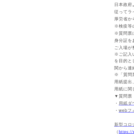
日本政府
従ってラ
厚労省か
※
検疫等
※
質問票
身分証を
ご入場が
※
ご記入
を目的と
関から連
※
「質問
用紙提出
用紙に関
▼
質問票
・
用紙ダ
web
・
フ
新型コロ
（
https:/