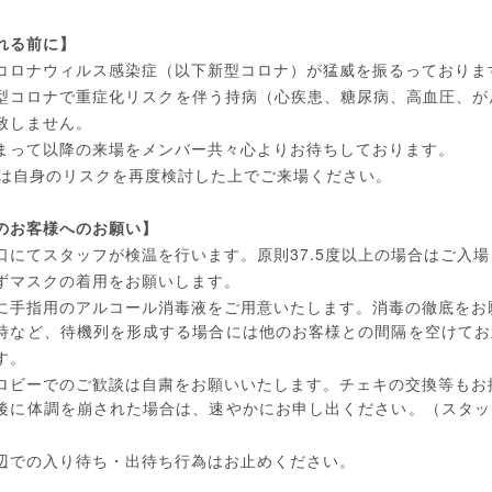
れる前に】
コロナウィルス感染症（以下新型コロナ）が猛威を振るっておりま
型コロナで重症化リスクを伴う持病（心疾患、糖尿病、高血圧、が
致しません。
まって以降の来場をメンバー共々心よりお待ちしております。
は自身のリスクを再度検討した上でご来場ください。
のお客様へのお願い】
37.5
口にてスタッフが検温を行います。原則
度以上の場合はご入場
ずマスクの着用をお願いします。
に手指用のアルコール消毒液をご用意いたします。消毒の徹底をお
時など、待機列を形成する場合には他のお客様との間隔を空けてお
す。
ロビーでのご歓談は自粛をお願いいたします。チェキの交換等もお
後に体調を崩された場合は、速やかにお申し出ください。（スタッ
辺での入り待ち・出待ち行為はお止めください。