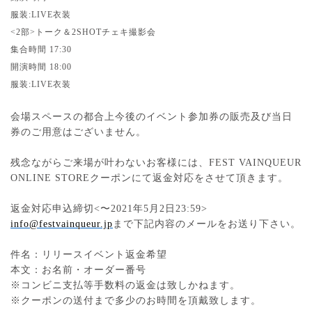
服装
:LIVE
衣装
<2
部
>
トーク＆
2SHOT
チェキ撮影会
集合時間
17:30
開演時間
18:00
服装
:LIVE
衣装
会場スペースの都合上今後のイベント参加券の販売及び当日
券のご用意はございません。
残念ながらご来場が叶わないお客様には、
FEST VAINQUEUR
ONLINE STORE
クーポンにて返金対応をさせて頂きます。
返金対応申込締切
<
〜
2021
年
5
月
2
日
23:59>
info@festvainqueur.jp
まで下記内容のメールをお送り下さい。
件名：リリースイベント返金希望
本文：お名前・オーダー番号
※コンビニ支払等手数料の返金は致しかねます。
※クーポンの送付まで多少のお時間を頂戴致します。