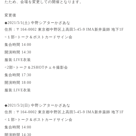
たため、会場を変更しての開催となります。
変更後
◆
2021/5/1(
土
)
中野シアターかざあな
住所：
〒
164-0002
東京都中野区上高田
5-45-9 IMA
新井薬師 地下
1F
<
１部
>
トーク＆ポストカードサイン会
集合時間
14:00
開演時間
14:30
服装
:LIVE
衣装
<2
部
>
トーク＆
2SHOT
チェキ撮影会
集合時間
17:30
開演時間
18:00
服装
:LIVE
衣装
◆
2021/5/2(
日
)
中野シアターかざあな
住所：
〒
164-0002
東京都中野区上高田
5-45-9 IMA
新井薬師 地下
1F
<
１部
>
トーク＆ポストカードサイン会
集合時間
14:00
開演時間
14:30