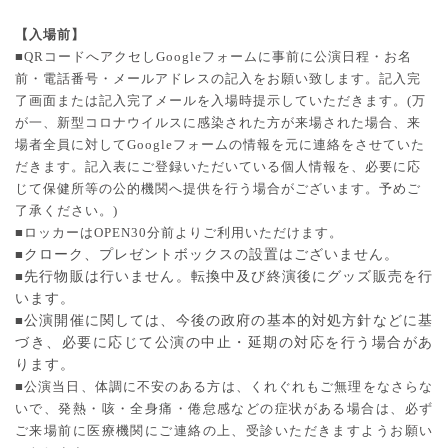
【入場前】
■
QR
コードへアクセし
Google
フォームに事前に公演日程・お名
前・電話番号・メールアドレスの記入をお願い致します。記入完
了画面または記入完了メールを入場時提示していただきます。
(
万
が⼀、新型コロナウイルスに感染された⽅が来場された場合、来
場者全員に対して
Google
フォームの情報を元に連絡をさせていた
だきます。記入表にご登録いただいている個人情報を、必要に応
じて保健所等の公的機関へ提供を行う場合がございます。予めご
了承ください。
)
■ロッカーは
OPEN30
分前よりご利用いただけます。
■
クローク、プレゼントボックスの設置はございません。
■
先行物販は行いません。転換中及び終演後にグッズ販売を行
います。
■
公演開催に関しては、今後の政府の基本的対処方針などに基
づき、必要に応じて公演の中止・延期の対応を行う場合があ
ります。
■公演当日、体調に不安のある方は、くれぐれもご無理をなさらな
いで、発熱・咳・全身痛・倦怠感などの症状がある場合は、必ず
ご来場前に医療機関にご連絡の上、受診いただきますようお願い