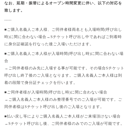
なお、延期・振替によるオープン時間変更に伴い、以下の対応を
致します。
-----
■ご購入名義人ご本人様、ご同伴者様両名とも入場時間
(
呼び出し
時
)
に間に合わない場合→
S
チケット呼び出し中であればご到着時
に身分証確認を行なった後ご入場いただけます。
■ご購入名義人ご本人様が入場時間
(
呼び出し時
)
に間に合わない場
合
→ご同伴者様のみ先に入場する事が可能です。その場合
S
チケット
呼び出し終了後のご入場となります。ご購入名義人ご本人様は到
着の段階で身分証チェックを行います。
■ご同伴者様が入場時間
(
呼び出し時
)
に間に合わない場合
→ご購入名義人ご本人様のみ整理番号でのご入場が可能です。ご
同伴者様は
S
チケット呼び出し後のご入場となります。
■払い戻し等によりご購入名義人ご本人様がご来場頂けない場合
→
S
チケット呼び出し後、ご同伴者様のみでのご入場が可能です。