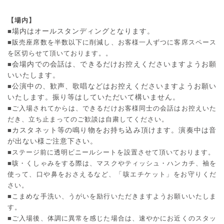
【場内】
■
場内はオールスタンディングとなります。
■販売座席数を半数以下に削減し、お客様一人ずつに客席スペース
を区切らせて頂いております。。
■
会場内での会話は、できるだけお控えくださいますようお願
いいたします。
■
公演中の、歓声、歌唱などはお控えくださいますようお願い
いたします。振り等はしていただいて構いません。
■ご入場されてからは、できるだけお客様同士の会話はお控えいた
だき、立ち止まってのご歓談は自粛してください。
■
カスタネット等の鳴り物をお持ち込み頂けます。演奏中は音
が出ない様ご注意下さい。
■ステージ前に透明ビニールシートを設置させて頂いております。
■咳・くしゃみをする際は、マスクやティッシュ・ハンカチ、袖を
使って、口や鼻をおさえるなど、「咳エチケット」をお守りくだ
さい。
■こまめな手洗い、うがいを励行いただきますようお願いいたしま
す。
■ご入場後、体調に異常を感じた場合は、速やかにお近くのスタッ