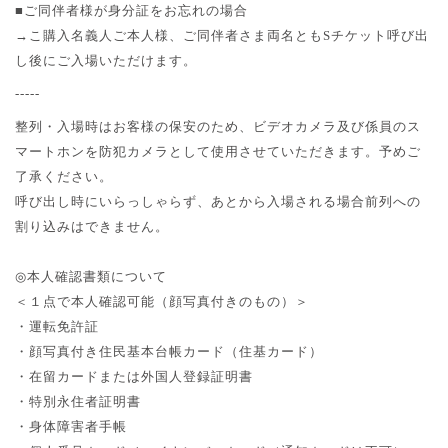
■ご同伴者様が身分証をお忘れの場合
→こ購入名義人ご本人様、ご同伴者さま両名とも
S
チケット呼び出
し後にご入場いただけます。
-----
整列・入場時はお客様の保安のため、ビデオカメラ及び係員のス
マートホンを防犯カメラとして使用させていただきます。予めご
了承ください。
呼び出し時にいらっしゃらず、あとから入場される場合前列への
割り込みはできません。
◎
本人確認書類について
＜１点で本人確認可能（顔写真付きのもの）＞
・運転免許証
・顔写真付き住民基本台帳カード（住基カード）
・在留カードまたは外国人登録証明書
・特別永住者証明書
・身体障害者手帳