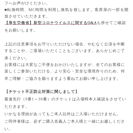
フへお声がけください。
■転換時間、
MC
時間を利用し換気を致します。客席扉の一部を開
放させていただきます。
【厚生労働省】新型コロナウイルスに関するQ&A
も併せてご確認
をお願いします。
上記の注意事項をお守りいただけない場合、やむなく公演を中断
することや、ご退場いただくこともございます。あらかじめご了
承ください。
お客様には大変なご不便をおかけいたしますが、全てのお客様に
楽しくご参加いただける、より安心・安全な環境作りのため、何
卒ご理解・ご協力を賜りますよう重ねてお願い申し上げます。
【チケット不正防止対策に関しまして】
最速先行（
S
番
1
～
30
番）のチケットは入場時本人確認をさせてい
ただきます。
いかなる理由があってもご本人以外はご入場いただけません。
ご同伴者様は、必ずご購入名義人ご本人様と一緒にお越しくださ
い。