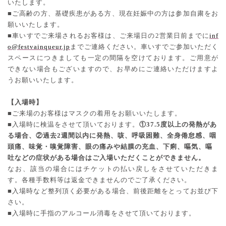
いたします。
■ご高齢の方、基礎疾患がある方、現在妊娠中の方は参加自粛をお
願いいたします。
■車いすでご来場されるお客様は、ご来場日の
2
営業日前までに
inf
o@festvainqueur.jp
までご連絡ください。車いすでご参加いただく
スペースにつきましても一定の間隔を空けております。ご用意が
できない場合もございますので、お早めにご連絡いただけますよ
うお願いいたします。
【入場時】
■ご来場のお客様はマスクの着用をお願いいたします。
■
入場時に検温をさせて頂いております。
①
37.5
度以上の発熱があ
る場合、②過去
2
週間以内に発熱、咳、呼吸困難、全身倦怠感、咽
頭痛、味覚・嗅覚障害、眼の痛みや結膜の充血、下痢、嘔気、嘔
吐などの症状がある場合はご入場いただくことができません。
なお、該当の場合にはチケットの払い戻しをさせていただきま
す。各種手数料等は返金できませんのでご了承ください。
■入場時など整列頂く必要がある場合、前後距離をとってお並び下
さい。
■
入場時に手指のアルコール消毒をさせて頂いております。