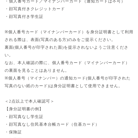
・個人番号カード／マイナンバーカード（通知カードは不可）
・顔写真付きクレジットカード
・顔写真付き学生証
※
個人番号カード（マイナンバーカード）を身分証明書として利用
される際は、表面
(
写真のある方
)
のみをご提示ください。
裏面
(
個人番号が印字された面
)
を提示されないようご注意くださ
い。
なお、本人確認の際に、個人番号カード（マイナンバーカード）
の裏面を見ることはありません。
※
個人番号（マイナンバー）の通知カード
(
個人番号が印字された
写真のない紙のカード
)
は身分証明書として使用できません。
＜
2
点以上で本人確認可＞
【身分証明書の例】
・顔写真なし学生証
・顔写真なし住民基本台帳カード（住基カード）
・保険証