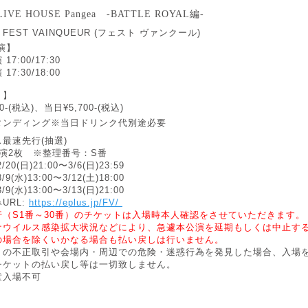
 LIVE HOUSE Pangea -BATTLE ROYAL編-
EST VAINQUEUR (フェスト ヴァンクール)
演】
7:00/17:30
7:30/18:00
ト】
00-(税込)、当日
¥
5,700-(税込)
タンディング※当日ドリンク代別途必要
最速先行(抽選)
演2枚 ※整理番号：S番
20(日)21:00〜3/6(⽇)23:59
9(⽔)13:00〜3/12(土)18:00
9(⽔)13:00〜3/13(日)21:00
URL:
https://eplus.jp/FV/
行（S1番～30番）のチケットは入場時本人確認をさせていただきます。
ナウイルス感染拡大状況などにより、急遽本公演を延期もしくは中止す
の場合を除くいかなる場合も払い戻しは行いません。
トの不正取引や会場内・周辺での危険・迷惑行為を発見した場合、入場
チケットの払い戻し等は一切致しません。
童入場不可