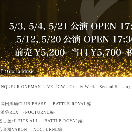
INQUEUR ONEMAN LIVE『GW～Greedy Week～Second Season
) 高田馬場CLUB PHASE -BATTLE ROYAL編-
) 渋谷REX -NOCTURNE編-
 名古屋ell.FITS ALL -BATTLE ROYAL編-
) 心斎橋VARON -NOCTURNE編-