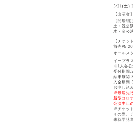
5/21(土)
【出演者】F
【開場/開
土・祝公演 1
木・金公演 1
【チケッ
前売
¥
5,2
オールス
イープラス
※1人各公
受付期間:2/
結果確認 3/
⼊⾦期間 3/
お申し込み
※最速先
新型コロ
公演中止
※チケッ
その際、
未就学児