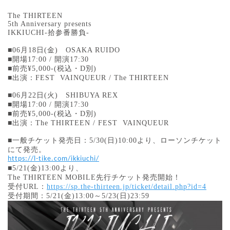
The THIRTEEN
5th Anniversary presents
IKKIUCHI-
拾参番勝負
-
■
06
月
18
日
(
金
)
OSAKA RUIDO
■開場
17:00
/ 開演
17:30
■前売¥5,000-(税込・D別)
■出演：
FEST VAINQUEUR /
The THIRTEEN
■
06
月
22
日
(
火
)
SHIBUYA REX
■開場
17:00
/ 開演
17:30
■前売¥5,000-(税込・D別)
■出演：The THIRTEEN / FEST VAINQUEUR
■一般チケット発売日：5/30(日)10:00より、ローソンチケット
にて発売。
https://l-tike.com/ikkiuchi/
■5/21(金)13:00より、
The THIRTEEN MOBILE先行チケット発売開始！
受付URL：
https://sp.the-thirteen.jp/ticket/detail.php?id=4
受付期間：5/21(金)13:00～5/23(日)23:59