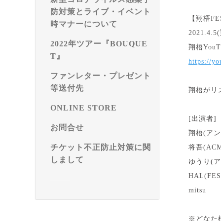
防対策とライブ・イベント
【翔梧FES
時マナーについて
2021.4.
2022年ツアー『BOUQUE
翔梧You
T』
https://
ファンレター・プレゼント
等送付先
翔梧がリ
ONLINE STORE
[出演者]
お問合せ
翔梧(アン
チケット不正防止対策に関
将吾(ACM
しまして
ゆうり(ア
HAL(FES
mitsu
※どなた