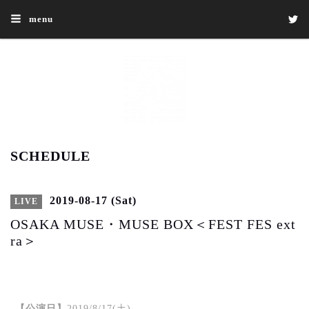
menu
SCHEDULE
2019-08-17 (Sat)
LIVE
OSAKA MUSE・MUSE BOX＜FEST FES ext
ra＞
【公演日】
2019/8/17(土)